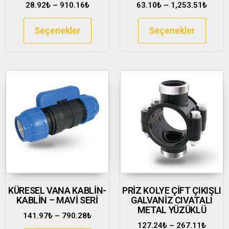
28.92
₺
–
910.16
₺
63.10
₺
–
1,253.51
₺
Seçenekler
Seçenekler
KÜRESEL VANA KABLİN-
PRİZ KOLYE ÇİFT ÇIKIŞLI
KABLİN – MAVİ SERİ
GALVANİZ CIVATALI
METAL YÜZÜKLÜ
141.97
₺
–
790.28
₺
127.24
₺
–
267.11
₺