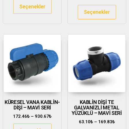
Seçenekler
Seçenekler
KÜRESEL VANA KABLİN-
KABLİN DİŞİ TE
DİŞİ – MAVİ SERİ
GALVANİZLİ METAL
YÜZÜKLÜ – MAVİ SERİ
172.46
₺
–
930.67
₺
63.10
₺
–
169.83
₺