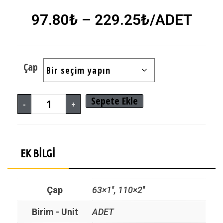
97.80
₺
–
229.25
₺
/ADET
Çap
Sepete Ekle
-
+
EK BILGI
Çap
63×1'', 110×2''
Birim - Unit
ADET