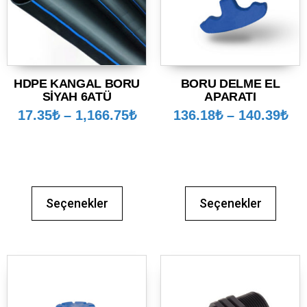
HDPE KANGAL BORU
BORU DELME EL
SİYAH 6ATÜ
APARATI
17.35
₺
–
1,166.75
₺
136.18
₺
–
140.39
₺
Seçenekler
Seçenekler