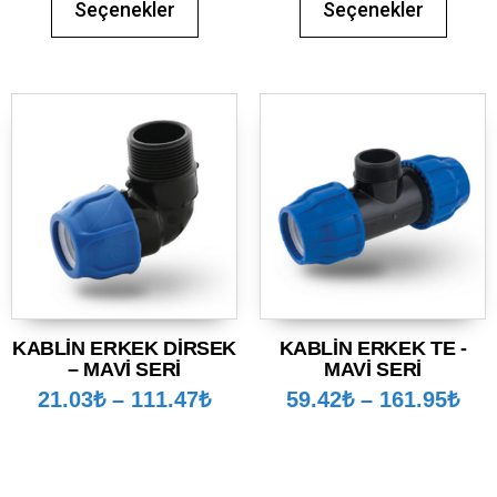
Seçenekler
Seçenekler
KABLİN ERKEK DİRSEK
KABLİN ERKEK TE -
– MAVİ SERİ
MAVİ SERİ
21.03
₺
–
111.47
₺
59.42
₺
–
161.95
₺