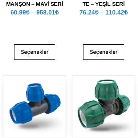
MANŞON – MAVİ SERİ
TE – YEŞİL SERİ
60.99
₺
–
958.01
₺
76.24
₺
–
110.42
₺
Seçenekler
Seçenekler