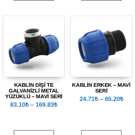
KABLİN DİŞİ TE
KABLİN ERKEK – MAVİ
GALVANİZLİ METAL
SERİ
YÜZÜKLÜ – MAVİ SERİ
24.71
₺
–
65.20
₺
63.10
₺
–
169.83
₺