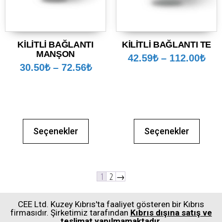
KİLİTLİ BAĞLANTI
KİLİTLİ BAĞLANTI TE
MANŞON
42.59
₺
–
112.00
₺
30.50
₺
–
72.56
₺
Seçenekler
Seçenekler
1
2
→
CEE Ltd. Kuzey Kıbrıs'ta faaliyet gösteren bir Kıbrıs
firmasıdır. Şirketimiz tarafından
Kıbrıs dışına satış ve
teslimat yapılmamaktadır
.