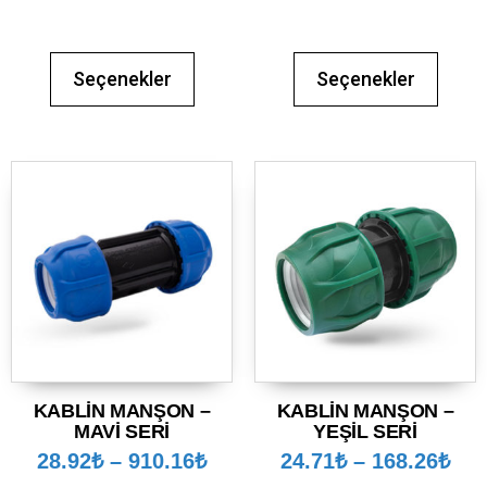
Seçenekler
Seçenekler
KABLİN MANŞON –
KABLİN MANŞON –
MAVİ SERİ
YEŞİL SERİ
28.92
₺
–
910.16
₺
24.71
₺
–
168.26
₺