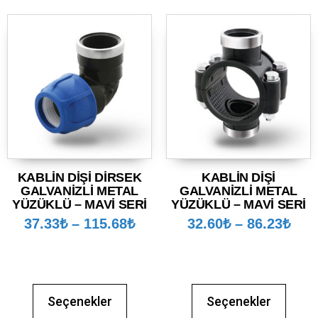
KABLİN DİŞİ DİRSEK
KABLİN DİŞİ
GALVANİZLİ METAL
GALVANİZLİ METAL
YÜZÜKLÜ – MAVİ SERİ
YÜZÜKLÜ – MAVİ SERİ
37.33
₺
–
115.68
₺
32.60
₺
–
86.23
₺
Seçenekler
Seçenekler