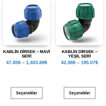
KABLİN DİRSEK – MAVİ
KABLİN DİRSEK –
SERİ
YEŞİL SERİ
47.85
₺
–
1,403.89
₺
42.06
₺
–
195.07
₺
Seçenekler
Seçenekler