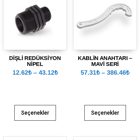
DİŞLİ REDÜKSİYON
KABLİN ANAHTARI –
NİPEL
MAVİ SERİ
12.62
₺
–
43.12
₺
57.31
₺
–
386.46
₺
Seçenekler
Seçenekler