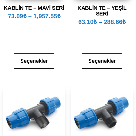
KABLİN TE – MAVİ SERİ
KABLİN TE – YEŞİL
SERİ
73.09
₺
–
1,957.55
₺
63.10
₺
–
288.66
₺
Seçenekler
Seçenekler