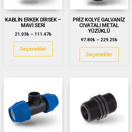
KABLİN ERKEK DİRSEK –
PRİZ KOLYE GALVANİZ
MAVİ SERİ
CIVATALI METAL
YÜZÜKLÜ
21.03
₺
–
111.47
₺
97.80
₺
–
229.25
₺
Seçenekler
Seçenekler