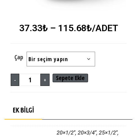
37.33
₺
–
115.68
₺
/ADET
Çap
Sepete Ekle
-
+
EK BILGI
20×1/2'', 20×3/4'', 25×1/2'',