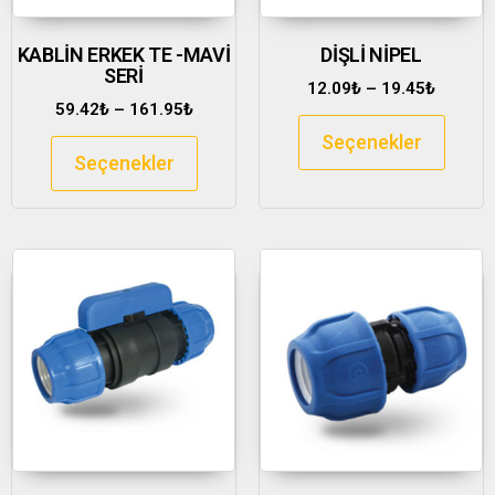
KABLİN ERKEK TE -MAVİ
DİŞLİ NİPEL
SERİ
12.09
₺
–
19.45
₺
59.42
₺
–
161.95
₺
Seçenekler
Seçenekler