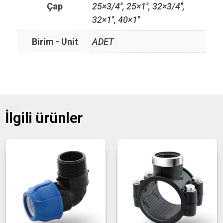
Çap
25×3/4'', 25×1'', 32×3/4'',
32×1'', 40×1''
Birim - Unit
ADET
İlgili ürünler