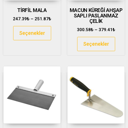
TİRFİL MALA
MACUN KÜREĞİ AHŞAP
SAPLI PASLANMAZ
247.39
₺
–
251.87
₺
ÇELİK
300.58
₺
–
379.41
₺
Seçenekler
Seçenekler