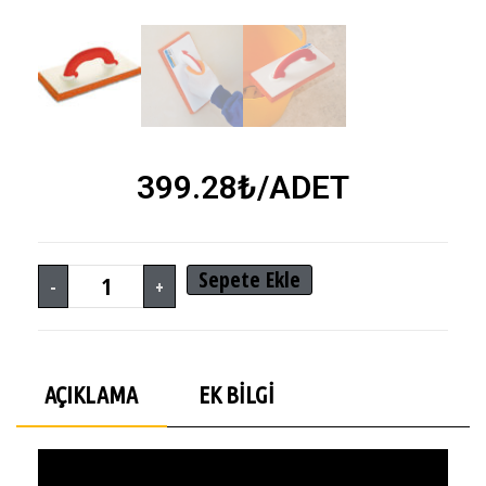
399.28
₺
/ADET
Sepete Ekle
-
+
AÇIKLAMA
EK BILGI