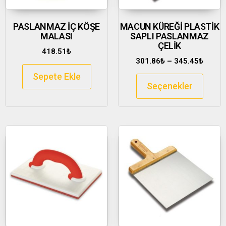
PASLANMAZ İÇ KÖŞE
MACUN KÜREĞİ PLASTİK
MALASI
SAPLI PASLANMAZ
ÇELİK
418.51
₺
301.86
₺
–
345.45
₺
Sepete Ekle
Seçenekler