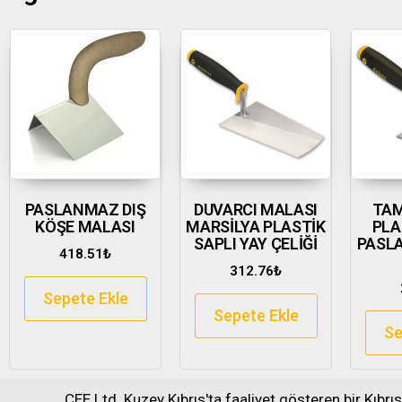
PASLANMAZ DIŞ
DUVARCI MALASI
TAM
KÖŞE MALASI
MARSİLYA PLASTİK
PLA
SAPLI YAY ÇELİĞİ
PASL
418.51
₺
312.76
₺
Sepete Ekle
Sepete Ekle
Se
CEE Ltd. Kuzey Kıbrıs'ta faaliyet gösteren bir Kıbrı