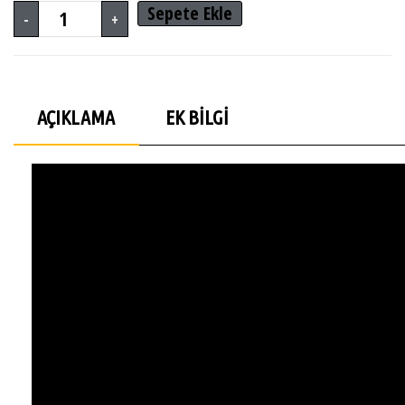
Sepete Ekle
-
+
AÇIKLAMA
EK BILGI