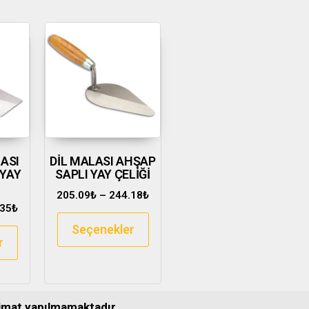
ASI
DİL MALASI AHŞAP
 YAY
SAPLI YAY ÇELİĞİ
205.09
₺
–
244.18
₺
.35
₺
Seçenekler
r
slimat yapılmamaktadır
.