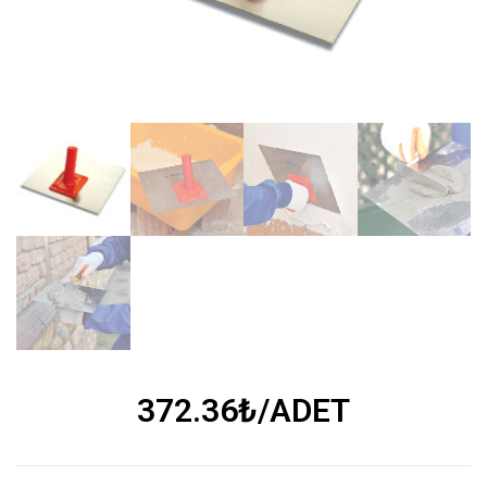
372.36
₺
/ADET