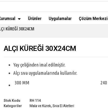
Kurumsal
Ürünler
Uygulamalar
Çözüm Merkezi
LÇI KÜREĞİ 30X24CM
ALÇI KÜREĞİ 30X24CM
Yay çeliğinden imal edilmiştir.
Alçı sıva uygulamalarında kullanılır.
300 MM
240
Stok Kodu
RH 114
Kategoriler
Mala ve Kürek
,
Sıva El Aletleri