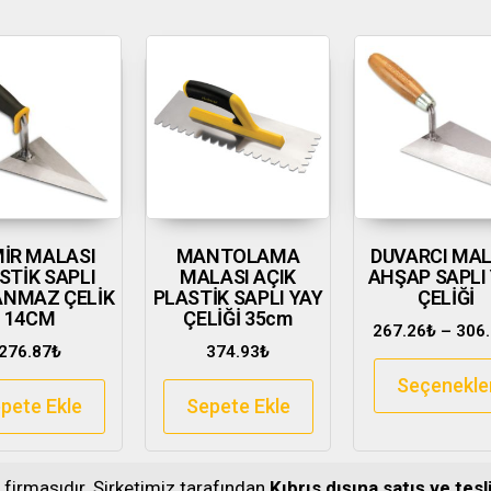
İR MALASI
MANTOLAMA
DUVARCI MAL
STİK SAPLI
MALASI AÇIK
AHŞAP SAPLI
ANMAZ ÇELİK
PLASTİK SAPLI YAY
ÇELİĞİ
14CM
ÇELİĞİ 35cm
267.26
₺
–
306
276.87
₺
374.93
₺
Seçenekle
pete Ekle
Sepete Ekle
s firmasıdır. Şirketimiz tarafından
Kıbrıs dışına satış ve te