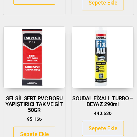
Sepete Ekle
SELSİL SERT PVC BORU
SOUDAL FİXALL TURBO –
YAPIŞTIRICI TAK VE GİT
BEYAZ 290ml
50GR
440.63
₺
95.16
₺
Sepete Ekle
Sepete Ekle