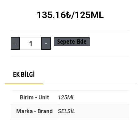
135.16
₺
/125ML
Sepete Ekle
-
+
EK BILGI
Birim - Unit
125ML
Marka - Brand
SELSİL