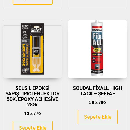
SELSİL EPOKSİ
SOUDAL FİXALL HIGH
YAPIŞTIRICI ENJEKTÖR
TACK – ŞEFFAF
5DK. EPOXY ADHESİVE
506.70
₺
28Gr
135.77
₺
Sepete Ekle
Sepete Ekle