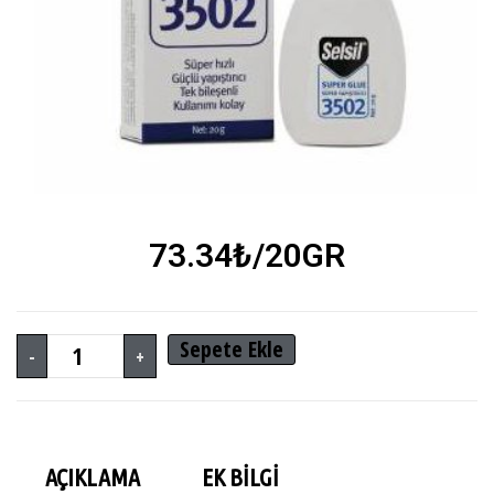
73.34
₺
/20GR
Sepete Ekle
-
+
AÇIKLAMA
EK BILGI