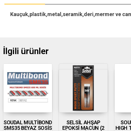
Kauçuk,plastik,metal,seramik,deri,mermer ve camd
İlgili ürünler
SOUDAL MULTİBOND
SELSİL AHŞAP
SOU
SMS35 BEYAZ SOSİS
EPOKSİ MACUN (2
HIGH 