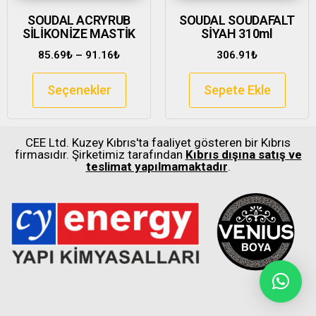
SOUDAL ACRYRUB
SOUDAL SOUDAFALT
SİLİKONİZE MASTİK
SİYAH 310ml
85.69
₺
–
91.16
₺
306.91
₺
Seçenekler
Sepete Ekle
CEE Ltd. Kuzey Kıbrıs'ta faaliyet gösteren bir Kıbrıs
firmasıdır. Şirketimiz tarafından
Kıbrıs dışına satış ve
teslimat yapılmamaktadır
.