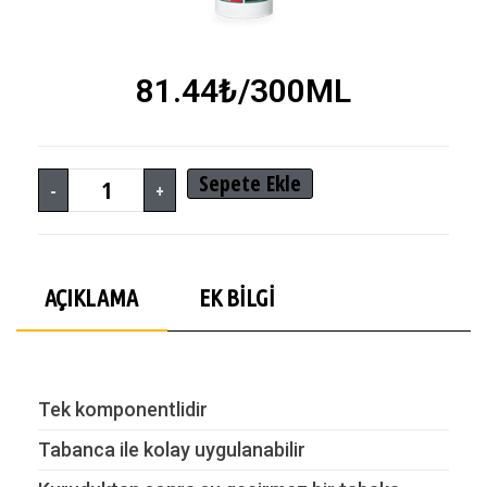
81.44
₺
/300ML
Sepete Ekle
-
+
AÇIKLAMA
EK BILGI
Tek komponentlidir
Tabanca ile kolay uygulanabilir