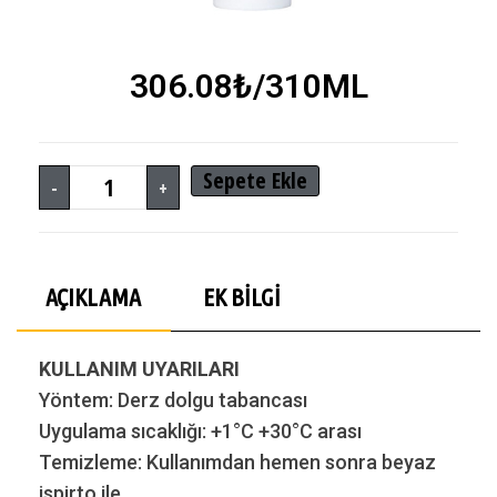
306.08
₺
/310ML
Sepete Ekle
-
+
AÇIKLAMA
EK BILGI
KULLANIM UYARILARI
Yöntem: Derz dolgu tabancası
Uygulama sıcaklığı: +1°C +30°C arası
Temizleme: Kullanımdan hemen sonra beyaz
ispirto ile