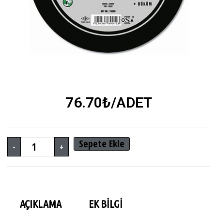
76.70
₺
/ADET
Sepete Ekle
-
+
AÇIKLAMA
EK BILGI