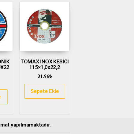
ONİK
TOMAX İNOX KESİCİ
0X22
115×1,0x22,2
31.96
₺
Sepete Ekle
r
slimat yapılmamaktadır
.