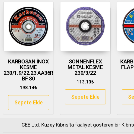
KARBOSAN İNOX
SONNENFLEX
KARB
KESME
METAL KESME
FLAP
230/1.9/22.23 AA36R
230/3/22
BF 80
113.13
₺
198.14
₺
Sepete Ekle
Se
Sepete Ekle
CEE Ltd. Kuzey Kıbrıs'ta faaliyet gösteren bir Kıbrı