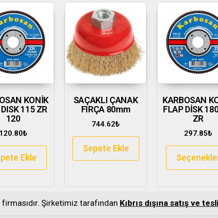
OSAN KONİK
SAÇAKLI ÇANAK
KARBOSAN K
 DISK 115 ZR
FIRÇA 80mm
FLAP DİSK 18
120
ZR
744.62
₺
120.80
₺
297.85
₺
Sepete Ekle
pete Ekle
Seçenekle
s firmasıdır. Şirketimiz tarafından
Kıbrıs dışına satış ve te