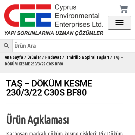
Ana Sayfa
/
Ürünler
/
Hırdavat
/
İzmirillo & Spiral Taşları
/ TAŞ –
DÖKÜM KESME 230/3/22 C30S BF80
TAŞ – DÖKÜM KESME
230/3/22 C30S BF80
Ürün Açıklaması
Karbosan markalı döküm kesme diskleri; Pik Döküm