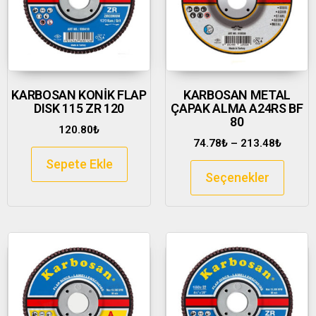
KARBOSAN KONİK FLAP
KARBOSAN METAL
DISK 115 ZR 120
ÇAPAK ALMA A24RS BF
80
120.80
₺
74.78
₺
–
213.48
₺
Sepete Ekle
Seçenekler