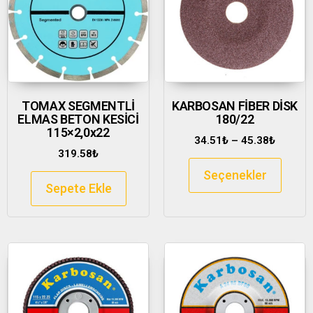
TOMAX SEGMENTLİ
KARBOSAN FİBER DİSK
ELMAS BETON KESİCİ
180/22
115×2,0x22
34.51
₺
–
45.38
₺
319.58
₺
Seçenekler
Sepete Ekle