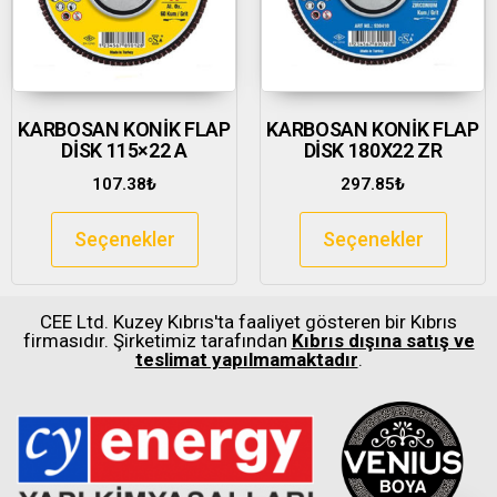
KARBOSAN KONİK FLAP
KARBOSAN KONİK FLAP
DİSK 115×22 A
DİSK 180X22 ZR
107.38
₺
297.85
₺
Seçenekler
Seçenekler
CEE Ltd. Kuzey Kıbrıs'ta faaliyet gösteren bir Kıbrıs
firmasıdır. Şirketimiz tarafından
Kıbrıs dışına satış ve
teslimat yapılmamaktadır
.