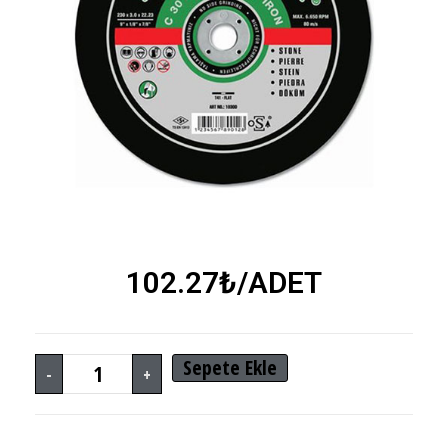
102.27
₺
/ADET
Sepete Ekle
-
+