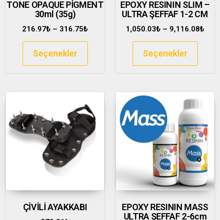
TONE OPAQUE PİGMENT
EPOXY RESININ SLIM –
30ml (35g)
ULTRA ŞEFFAF 1-2 CM
216.97
₺
–
316.75
₺
1,050.03
₺
–
9,116.08
₺
Seçenekler
Seçenekler
ÇİVİLİ AYAKKABI
EPOXY RESININ MASS
ULTRA ŞEFFAF 2-6cm