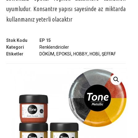
uyumludur. Konsantre yapısı sayesinde az miktarda
kullanmanız yeterli olacaktır
Stok Kodu
EP 15
Kategori
Renklendiriciler
Etiketler
DÖKÜM
,
EPOKSİ
,
HOBBY
,
HOBİ
,
ŞEFFAF