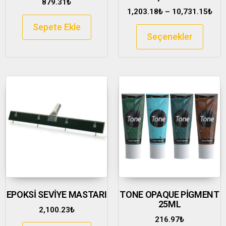
879.31
₺
1,203.18
₺
–
10,731.15
₺
Sepete Ekle
Seçenekler
EPOKSİ SEVİYE MASTARI
TONE OPAQUE PİGMENT
25ML
2,100.23
₺
216.97
₺