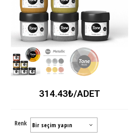
314.43
₺
/ADET
Renk