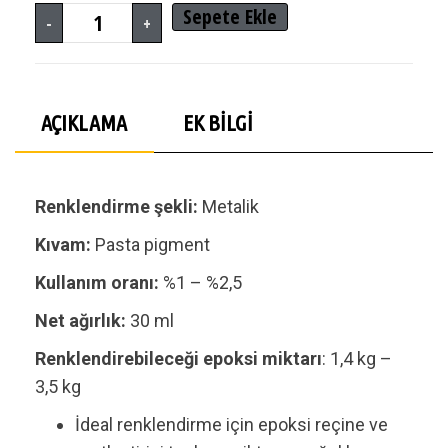
Sepete Ekle
-
+
AÇIKLAMA
EK BILGI
Renklendirme şekli:
Metalik
Kıvam:
Pasta pigment
Kullanım oranı:
%1 – %2,5
Net ağırlık:
30 ml
Renklendirebileceği epoksi miktarı
: 1,4 kg –
3,5 kg
İdeal renklendirme için epoksi reçine ve