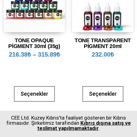
TONE OPAQUE
TONE TRANSPARENT
PİGMENT 30ml (35g)
PİGMENT 20ml
216.38
₺
–
315.89
₺
232.00
₺
Seçenekler
Seçenekler
CEE Ltd. Kuzey Kıbrıs'ta faaliyet gösteren bir Kıbrıs
firmasıdır. Şirketimiz tarafından
Kıbrıs dışına satış ve
teslimat yapılmamaktadır
.