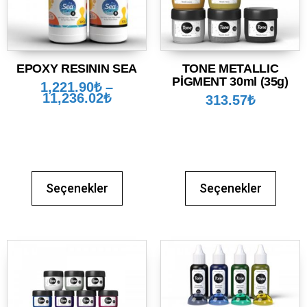
EPOXY RESININ SEA
TONE METALLIC
PİGMENT 30ml (35g)
1,221.90
₺
–
11,236.02
₺
313.57
₺
Seçenekler
Seçenekler