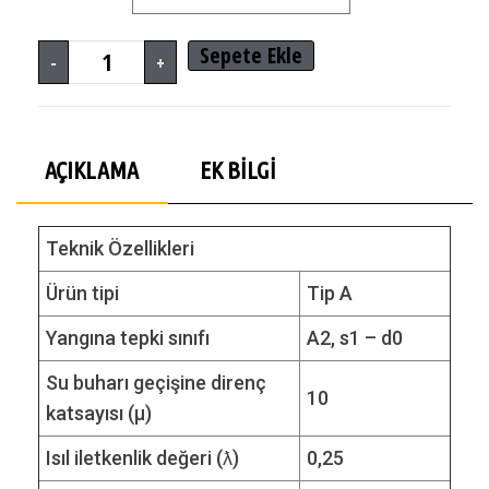
Sepete Ekle
-
+
AÇIKLAMA
EK BILGI
Teknik Özellikleri
Ürün tipi
Tip A
Yangına tepki sınıfı
A2, s1 – d0
Su buharı geçişine direnç
10
katsayısı (μ)
Isıl iletkenlik değeri (ƛ)
0,25