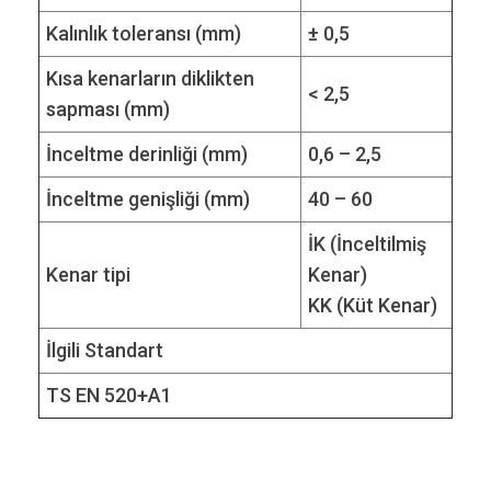
Kalınlık toleransı (mm)
± 0,5
Kısa kenarların diklikten
< 2,5
sapması (mm)
İnceltme derinliği (mm)
0,6 – 2,5
İnceltme genişliği (mm)
40 – 60
İK (İnceltilmiş
Kenar tipi
Kenar)
KK (Küt Kenar)
İlgili Standart
TS EN 520+A1