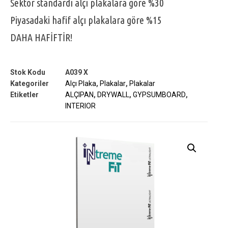
Sektör standardı alçı plakalara göre %30
Piyasadaki hafif alçı plakalara göre %15
DAHA HAFİFTİR!
Stok Kodu
A039 X
Kategoriler
Alçı Plaka
,
Plakalar
,
Plakalar
Etiketler
ALÇIPAN
,
DRYWALL
,
GYPSUMBOARD
,
INTERIOR