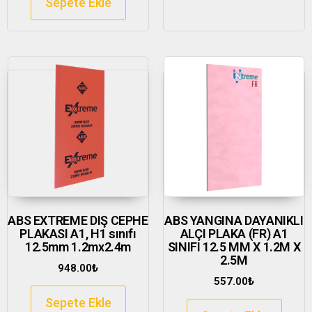
Sepete Ekle
ABS EXTREME DIŞ CEPHE
ABS YANGINA DAYANIKLI
PLAKASI A1, H1 sınıfı
ALÇI PLAKA (FR) A1
12.5mm 1.2mx2.4m
SINIFI 12.5 MM X 1.2M X
2.5M
948.00
₺
557.00
₺
Sepete Ekle