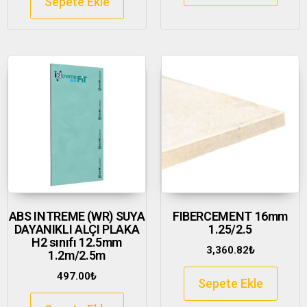
Sepete Ekle
ABS INTREME (WR) SUYA
FIBERCEMENT 16mm
DAYANIKLI ALÇI PLAKA
1.25/2.5
H2 sınıfı 12.5mm
3,360.82
₺
1.2m/2.5m
497.00
₺
Sepete Ekle