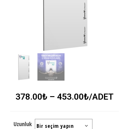
378.00
₺
–
453.00
₺
/ADET
Uzunluk