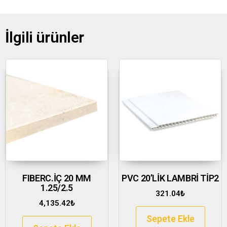
İlgili ürünler
FIBERC.İÇ 20 MM
PVC 20’LİK LAMBRİ TİP2
1.25/2.5
321.04
₺
4,135.42
₺
Sepete Ekle