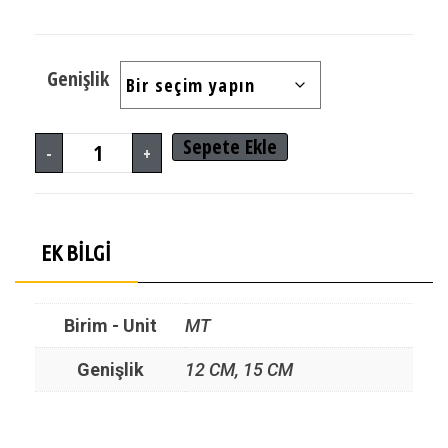
Genişlik
Sepete Ekle
-
+
EK BILGI
Birim - Unit
MT
Genişlik
12 CM, 15 CM