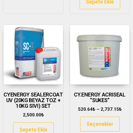
Sepete Ekle
CYENERGY SEALERCOAT
CY.ENERGY ACRISEAL
UV (20KG BEYAZ TOZ +
“SUKES”
10KG SIVI) SET
520.64
₺
–
2,737.15
₺
2,500.00
₺
Seçenekler
Sepete Ekle