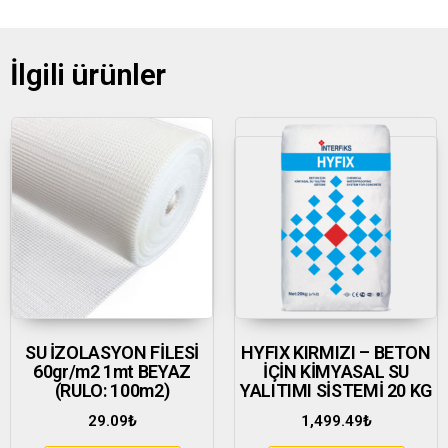
İlgili ürünler
SU İZOLASYON FİLESİ
HYFIX KIRMIZI – BETON
60gr/m2 1mt BEYAZ
İÇİN KİMYASAL SU
(RULO: 100m2)
YALITIMI SİSTEMİ 20 KG
29.09
₺
1,499.49
₺