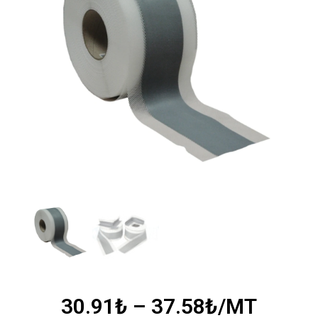
30.91
₺
–
37.58
₺
/MT