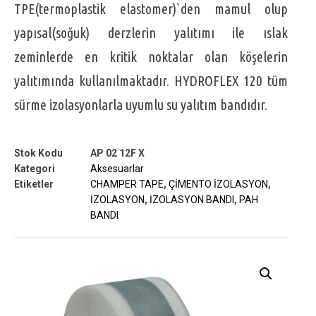
TPE(termoplastik elastomer)`den mamul olup
yapısal(soğuk) derzlerin yalıtımı ile ıslak
zeminlerde en kritik noktalar olan köşelerin
yalıtımında kullanılmaktadır. HYDROFLEX 120 tüm
sürme izolasyonlarla uyumlu su yalıtım bandıdır.
Stok Kodu
AP 02 12F X
Kategori
Aksesuarlar
Etiketler
CHAMPER TAPE
,
ÇİMENTO İZOLASYON
,
İZOLASYON
,
İZOLASYON BANDI
,
PAH
BANDI