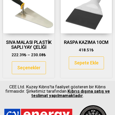
SIVA MALASI PLASTİK
RASPA KAZIMA 10CM
SAPLI YAY ÇELİĞİ
418.51
₺
222.39
₺
–
230.08
₺
Sepete Ekle
Seçenekler
CEE Ltd. Kuzey Kıbrıs'ta faaliyet gösteren bir Kıbrıs
firmasıdır. Şirketimiz tarafından
Kıbrıs dışına satış ve
teslimat yapılmamaktadır
.