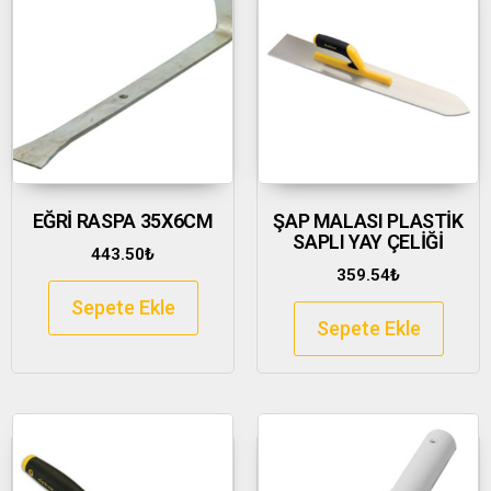
EĞRİ RASPA 35X6CM
ŞAP MALASI PLASTİK
SAPLI YAY ÇELİĞİ
443.50
₺
359.54
₺
Sepete Ekle
Sepete Ekle