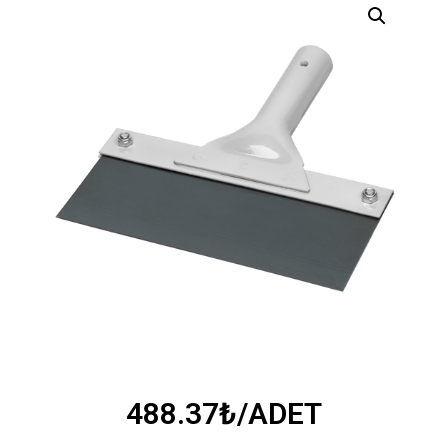
488.37
₺
/ADET