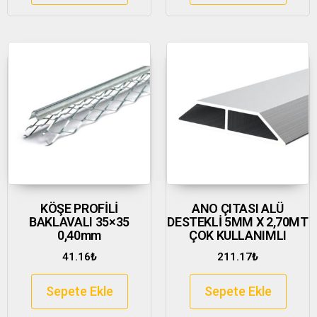
KÖŞE PROFİLİ
ANO ÇITASI ALÜ
BAKLAVALI 35×35
DESTEKLİ 5MM X 2,70MT
0,40mm
ÇOK KULLANIMLI
41.16
₺
211.17
₺
Sepete Ekle
Sepete Ekle