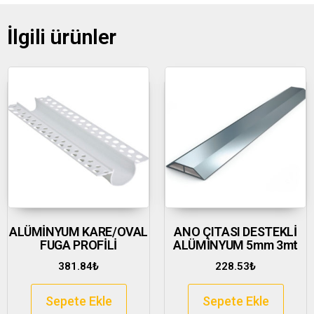
İlgili ürünler
ALÜMİNYUM KARE/OVAL
ANO ÇITASI DESTEKLİ
FUGA PROFİLİ
ALÜMİNYUM 5mm 3mt
381.84
₺
228.53
₺
Sepete Ekle
Sepete Ekle