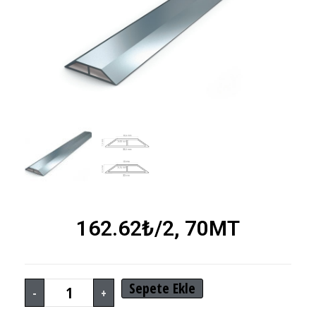
162.62
₺
/2, 70MT
Sepete Ekle
-
+