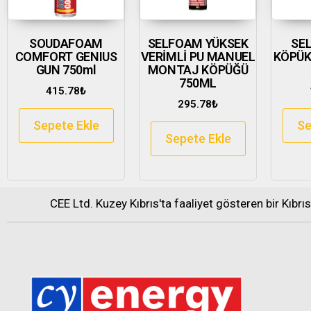
SOUDAFOAM
SELFOAM YÜKSEK
SEL
COMFORT GENIUS
VERİMLİ PU MANUEL
KÖPÜK
GUN 750ml
MONTAJ KÖPÜĞÜ
750ML
415.78
₺
295.78
₺
Sepete Ekle
Se
Sepete Ekle
CEE Ltd. Kuzey Kıbrıs'ta faaliyet gösteren bir Kıbrı