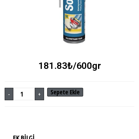
181.83
₺
/600gr
Sepete Ekle
-
+
EK BILGI