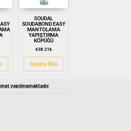
SOUDAL
EASY
SOUDABOND EASY
AMA
MANTOLAMA
A
YAPIŞTIRMA
KÖPÜĞÜ
438.21
₺
e
Sepete Ekle
slimat yapılmamaktadır
.