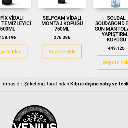
FİX VİDALI
SELFOAM VİDALI
SOUDAL
 TEMİZLEYİCİ
MONTAJ KÖPÜĞÜ
SOUDABOND 
500ML
750ML
GUN MANTOL
YAPIŞTIRM
158.19
₺
276.38
₺
KÖPÜĞÜ
449.12
₺
pete Ekle
Sepete Ekle
Sepete Ekl
s firmasıdır. Şirketimiz tarafından
Kıbrıs dışına satış ve te