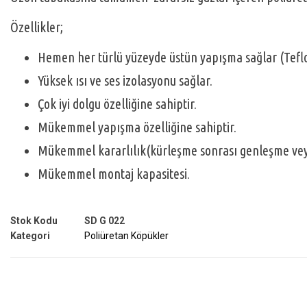
Özellikler;
Hemen her türlü yüzeyde üstün yapışma sağlar (Teflo
Yüksek ısı ve ses izolasyonu sağlar.
Çok iyi dolgu özelliğine sahiptir.
Mükemmel yapışma özelliğine sahiptir.
Mükemmel kararlılık(kürleşme sonrası genleşme ve
Mükemmel montaj kapasitesi.
Stok Kodu
SD G 022
Kategori
Poliüretan Köpükler