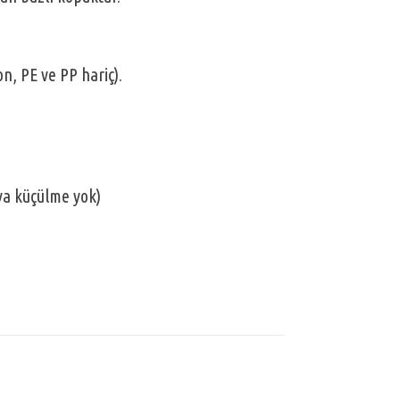
n, PE ve PP hariç).
ya küçülme yok)