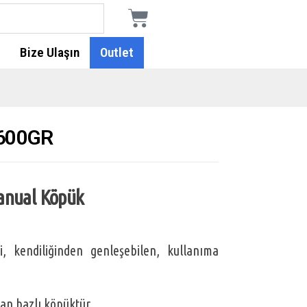
Bize Ulaşın
Outlet
600GR
anual Köpük
, kendiliğinden genleşebilen, kullanıma
an bazlı köpüktür.