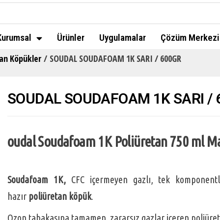
Kurumsal
Ürünler
Uygulamalar
Çözüm Merkezi
tan Köpükler
/ SOUDAL SOUDAFOAM 1K SARI / 600GR
SOUDAL SOUDAFOAM 1K SARI / 
oudal Soudafoam 1K Poliüretan 750 ml M
Soudafoam 1K,
CFC içermeyen gazlı, tek komponentli
hazır
poliüretan köpük
.
Ozon tabakasına tamamen zararsız gazlar içeren poliüret