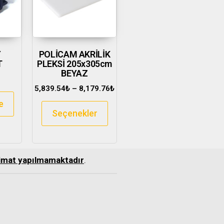
Y
POLİCAM AKRİLİK
T
PLEKSİ 205x305cm
BEYAZ
5,839.54
₺
–
8,179.76
₺
e
Seçenekler
slimat yapılmamaktadır
.