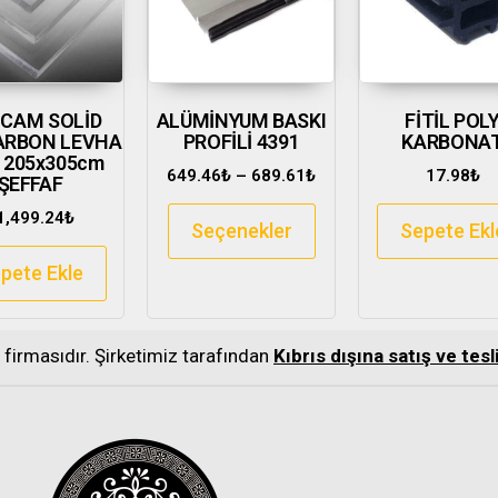
İCAM SOLİD
ALÜMİNYUM BASKI
FİTİL POL
ARBON LEVHA
PROFİLİ 4391
KARBONA
 205x305cm
649.46
₺
–
689.61
₺
17.98
₺
ŞEFFAF
1,499.24
₺
Seçenekler
Sepete Ekl
pete Ekle
s firmasıdır. Şirketimiz tarafından
Kıbrıs dışına satış ve te