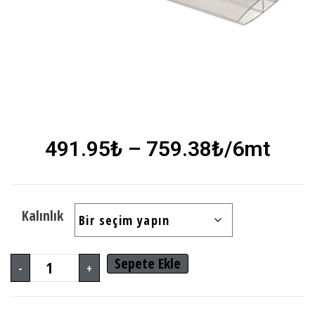
491.95
₺
–
759.38
₺
/6mt
Kalınlık
Sepete Ekle
-
+