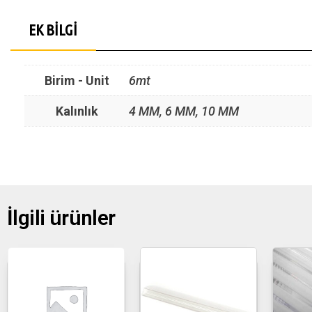
EK BILGI
Birim - Unit
6mt
Kalınlık
4 MM, 6 MM, 10 MM
İlgili ürünler