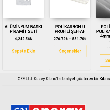
ALÜMİNYUM BASKI
POLİKARBON U
POL
PİRAMİT SETİ
PROFİLİ ŞEFFAF
POLİK
4mm
4,242.56
₺
276.72
₺
–
551.70
₺
1
Sepete Ekle
Seçenekler
Se
CEE Ltd. Kuzey Kıbrıs'ta faaliyet gösteren bir Kıbrı