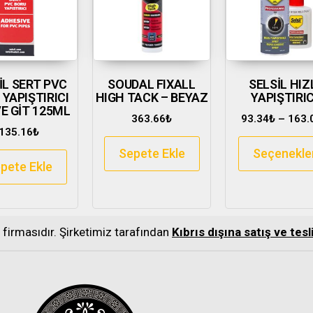
İL SERT PVC
SOUDAL FIXALL
SELSİL HIZ
 YAPIŞTIRICI
HIGH TACK – BEYAZ
YAPIŞTIRIC
E GİT 125ML
363.66
₺
93.34
₺
–
163.
135.16
₺
Sepete Ekle
Seçenekle
pete Ekle
s firmasıdır. Şirketimiz tarafından
Kıbrıs dışına satış ve te