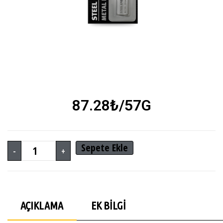
87.28
₺
/57G
Sepete Ekle
-
+
AÇIKLAMA
EK BILGI