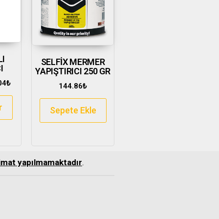
LI
SELFİX MERMER
I
YAPIŞTIRICI 250 GR
04
₺
144.86
₺
r
Sepete Ekle
slimat yapılmamaktadır
.