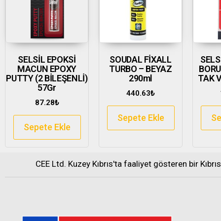
SELSİL EPOKSİ
SOUDAL FİXALL
SELS
MACUN EPOXY
TURBO – BEYAZ
BORU
PUTTY (2 BİLEŞENLİ)
290ml
TAK V
57Gr
440.63
₺
87.28
₺
Sepete Ekle
Se
Sepete Ekle
CEE Ltd. Kuzey Kıbrıs'ta faaliyet gösteren bir Kıbrı