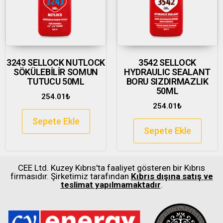
3243 SELLOCK NUTLOCK
3542 SELLOCK
SÖKÜLEBİLİR SOMUN
HYDRAULIC SEALANT
TUTUCU 50ML
BORU SIZDIRMAZLIK
50ML
254.01
₺
254.01
₺
Sepete Ekle
Sepete Ekle
CEE Ltd. Kuzey Kıbrıs'ta faaliyet gösteren bir Kıbrıs
firmasıdır. Şirketimiz tarafından
Kıbrıs dışına satış ve
teslimat yapılmamaktadır
.