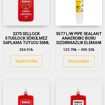
3270 SELLOCK
5577 L/W PIPE SEALANT
STUDLOCK SÖKÜLMEZ
ANAEROBIC BORU
SAPLAMA TUTUCU 50ML
SIZDIRMAZLIK ELEMANI
254.01
₺
123.70
₺
–
495.32
₺
Sepete Ekle
Seçenekler