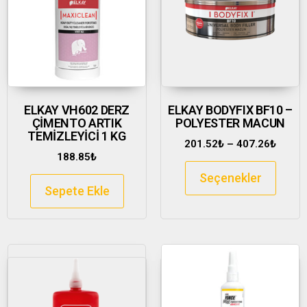
ELKAY VH602 DERZ
ELKAY BODYFIX BF10 –
ÇİMENTO ARTIK
POLYESTER MACUN
TEMİZLEYİCİ 1 KG
201.52
₺
–
407.26
₺
188.85
₺
Seçenekler
Sepete Ekle