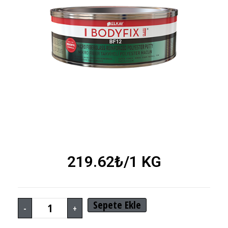
219.62
₺
/1 KG
Sepete Ekle
-
+