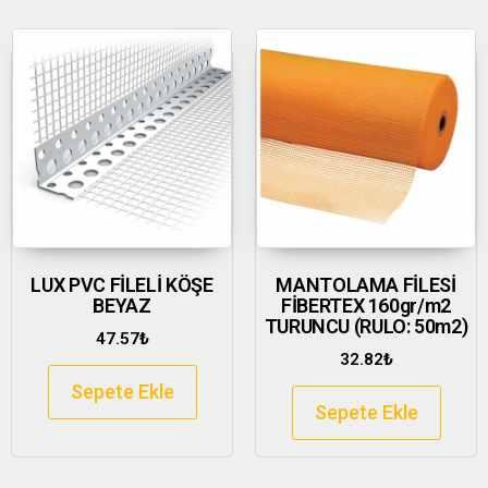
LUX PVC FİLELİ KÖŞE
MANTOLAMA FİLESİ
BEYAZ
FİBERTEX 160gr/m2
TURUNCU (RULO: 50m2)
47.57
₺
32.82
₺
Sepete Ekle
Sepete Ekle