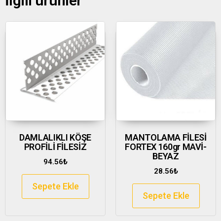
İlgili ürünler
DAMLALIKLI KÖŞE
MANTOLAMA FİLESİ
PROFİLİ FİLESİZ
FORTEX 160gr MAVİ-
BEYAZ
94.56
₺
28.56
₺
Sepete Ekle
Sepete Ekle