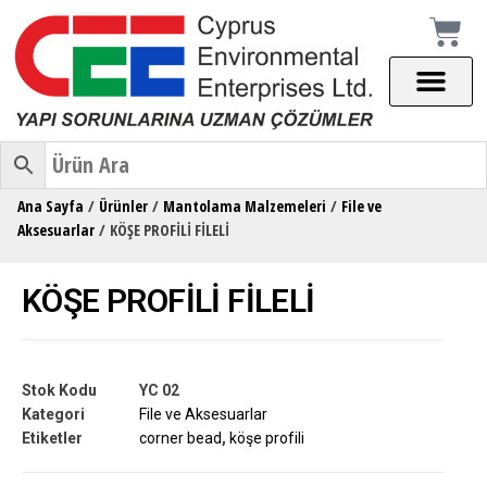
Ana Sayfa
/
Ürünler
/
Mantolama Malzemeleri
/
File ve
Aksesuarlar
/ KÖŞE PROFİLİ FİLELİ
KÖŞE PROFİLİ FİLELİ
Stok Kodu
YC 02
Kategori
File ve Aksesuarlar
Etiketler
corner bead
,
köşe profili