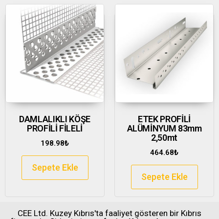
DAMLALIKLI KÖŞE
ETEK PROFİLİ
PROFİLİ FİLELİ
ALÜMİNYUM 83mm
2,50mt
198.98
₺
464.68
₺
Sepete Ekle
Sepete Ekle
CEE Ltd. Kuzey Kıbrıs'ta faaliyet gösteren bir Kıbrıs