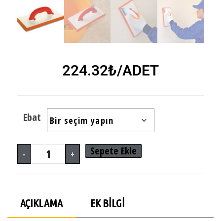
224.32
₺
/ADET
Ebat
Sepete Ekle
-
+
AÇIKLAMA
EK BILGI