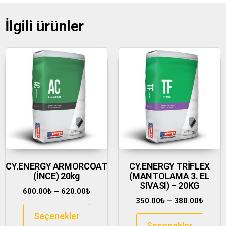
İlgili ürünler
CY.ENERGY ARMORCOAT
CY.ENERGY TRİFLEX
(İNCE) 20kg
(MANTOLAMA 3. EL
SIVASI) – 20KG
600.00
₺
–
620.00
₺
350.00
₺
–
380.00
₺
Seçenekler
Seçenekler