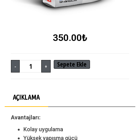
350.00
₺
Sepete Ekle
-
+
AÇIKLAMA
Avantajları:
Kolay uygulama
Yüksek yapışma gücü