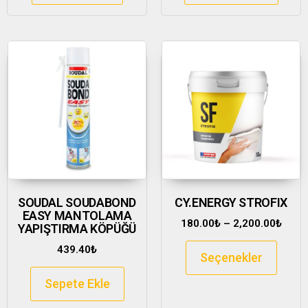
SOUDAL SOUDABOND
CY.ENERGY STROFIX
EASY MANTOLAMA
180.00
₺
–
2,200.00
₺
YAPIŞTIRMA KÖPÜĞÜ
439.40
₺
Seçenekler
Sepete Ekle