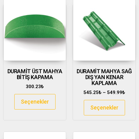
DURAMİT ÜST MAHYA
DURAMİT MAHYA SAĞ
BİTİŞ KAPAMA
DIŞ YAN KENAR
KAPLAMA
300.23
₺
545.25
₺
–
549.99
₺
Seçenekler
Seçenekler