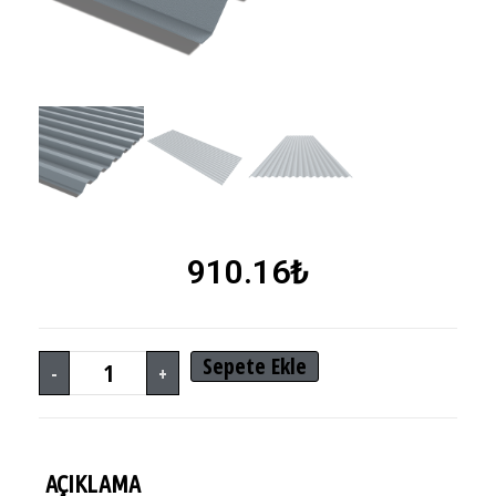
910.16
₺
Sepete Ekle
-
+
AÇIKLAMA