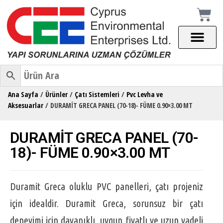
Ana Sayfa
/
Ürünler
/
Çatı Sistemleri
/
Pvc Levha ve
Aksesuarlar
/ DURAMİT GRECA PANEL (70-18)- FÜME 0.90×3.00 MT
DURAMİT GRECA PANEL (70-
18)- FÜME 0.90×3.00 MT
Duramit Greca oluklu PVC panelleri, çatı projeniz
için idealdir. Duramit Greca, sorunsuz bir çatı
deneyimi için dayanıklı, uygun fiyatlı ve uzun vadeli