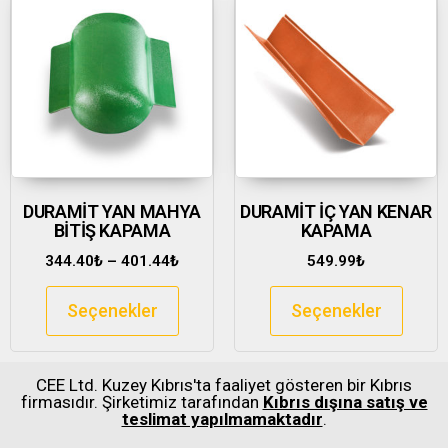
DURAMİT YAN MAHYA
DURAMİT İÇ YAN KENAR
BİTİŞ KAPAMA
KAPAMA
344.40
₺
–
401.44
₺
549.99
₺
Seçenekler
Seçenekler
CEE Ltd. Kuzey Kıbrıs'ta faaliyet gösteren bir Kıbrıs
firmasıdır. Şirketimiz tarafından
Kıbrıs dışına satış ve
teslimat yapılmamaktadır
.