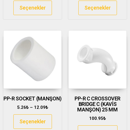
Seçenekler
Seçenekler
PP-R SOCKET (MANŞON)
PP-R C CROSSOVER
BRIDGE C (KAVİS
5.26
₺
–
12.09
₺
MANŞON) 25 MM
100.95
₺
Seçenekler