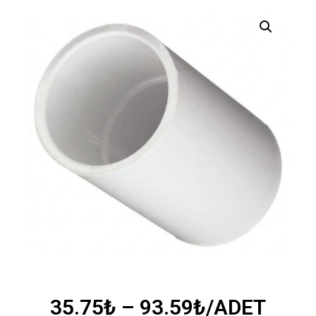
35.75
₺
–
93.59
₺
/ADET