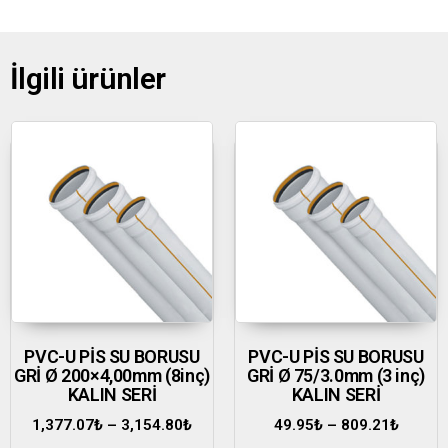
İlgili ürünler
PVC-U PİS SU BORUSU
PVC-U PİS SU BORUSU
GRİ Ø 200×4,00mm (8inç)
GRİ Ø 75/3.0mm (3 inç)
KALIN SERİ
KALIN SERİ
1,377.07
₺
–
3,154.80
₺
49.95
₺
–
809.21
₺