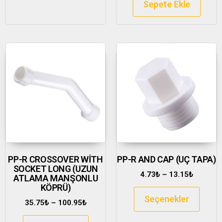
Sepete Ekle
PP-R CROSSOVER WİTH
PP-R AND CAP (UÇ TAPA)
SOCKET LONG (UZUN
4.73
₺
–
13.15
₺
ATLAMA MANŞONLU
KÖPRÜ)
Seçenekler
35.75
₺
–
100.95
₺