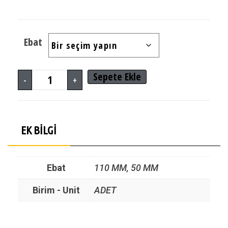
Ebat
Sepete Ekle
-
+
EK BILGI
Ebat
110 MM, 50 MM
Birim - Unit
ADET