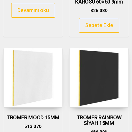
KAROSU 60×60 9mm
Devamını oku
326.08
₺
Sepete Ekle
TROMER MOOD 15MM
TROMER RAINBOW
SİYAH 15MM
513.37
₺
486.09
₺