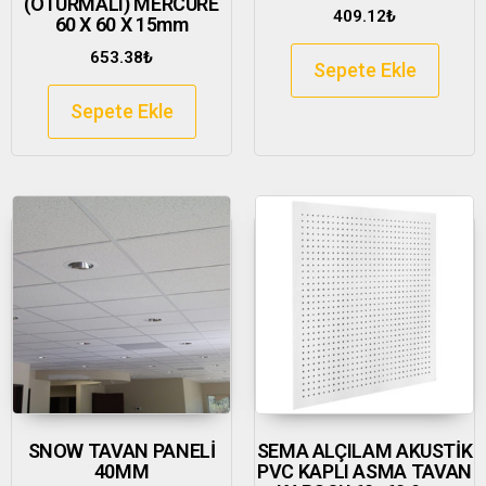
(OTURMALI) MERCURE
409.12
₺
60 X 60 X 15mm
653.38
₺
Sepete Ekle
Sepete Ekle
SNOW TAVAN PANELİ
SEMA ALÇILAM AKUSTİK
40MM
PVC KAPLI ASMA TAVAN