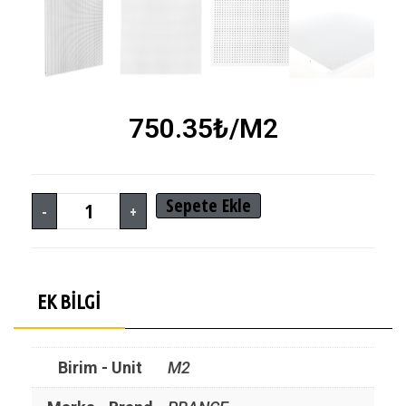
750.35
₺
/M2
Sepete Ekle
-
+
EK BILGI
Birim - Unit
M2