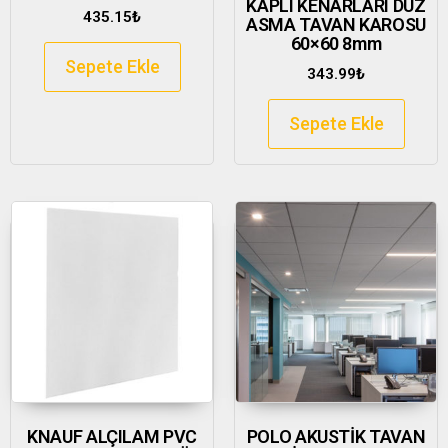
KAPLI KENARLARI DÜZ
435.15
₺
ASMA TAVAN KAROSU
60×60 8mm
Sepete Ekle
343.99
₺
Sepete Ekle
KNAUF ALÇILAM PVC
POLO AKUSTİK TAVAN