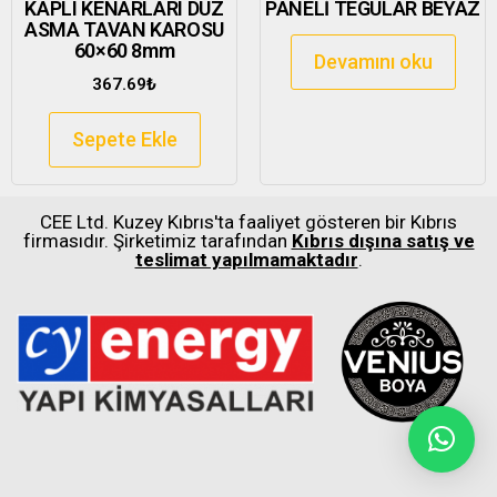
KAPLI KENARLARI DÜZ
PANELİ TEGULAR BEYAZ
ASMA TAVAN KAROSU
60×60 8mm
Devamını oku
367.69
₺
Sepete Ekle
CEE Ltd. Kuzey Kıbrıs'ta faaliyet gösteren bir Kıbrıs
firmasıdır. Şirketimiz tarafından
Kıbrıs dışına satış ve
teslimat yapılmamaktadır
.