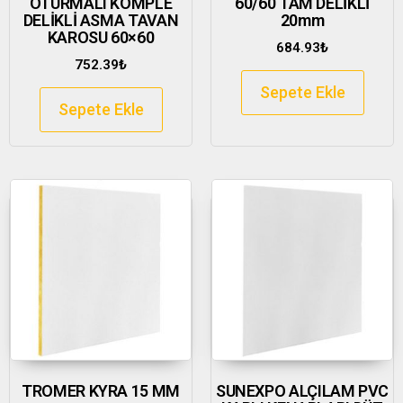
OTURMALI KOMPLE
60/60 TAM DELİKLİ
DELİKLİ ASMA TAVAN
20mm
KAROSU 60×60
684.93
₺
752.39
₺
Sepete Ekle
Sepete Ekle
TROMER KYRA 15 MM
SUNEXPO ALÇILAM PVC