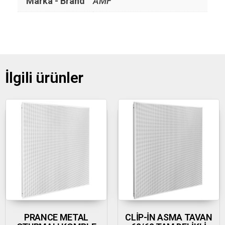
Marka - Brand
AMF
İlgili ürünler
PRANCE METAL
CLİP-İN ASMA TAVAN