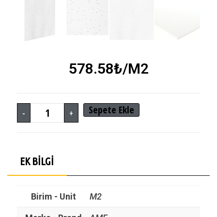
578.58
₺
/M2
Sepete Ekle
-
+
EK BILGI
Birim - Unit
M2