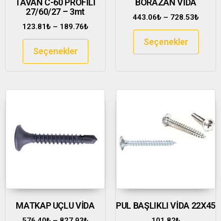
TAVAN C-60 PROFILI
BORAZAN VİDA
27/60/27 – 3mt
443.06
₺
–
728.53
₺
123.81
₺
–
189.76
₺
Seçenekler
Seçenekler
MATKAP UÇLU VİDA
PUL BAŞLIKLI VİDA 22X45
576.40
₺
–
827.93
₺
101.82
₺