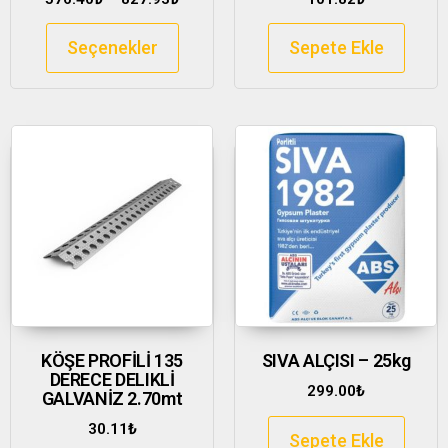
Seçenekler
Sepete Ekle
KÖŞE PROFİLİ 135
SIVA ALÇISI – 25kg
DERECE DELIKLİ
299.00
₺
GALVANİZ 2.70mt
30.11
₺
Sepete Ekle