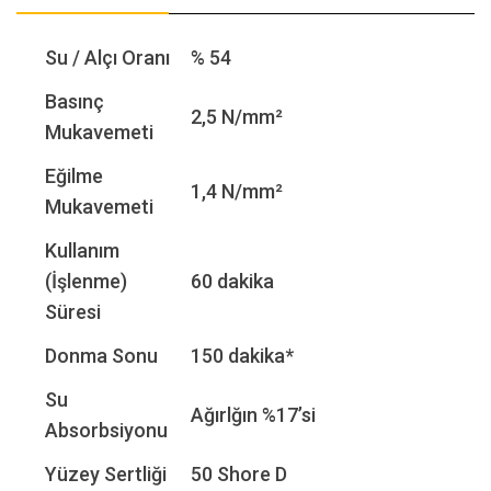
Su / Alçı Oranı
% 54
Basınç
2,5 N/mm²
Mukavemeti
Eğilme
1,4 N/mm²
Mukavemeti
Kullanım
(İşlenme)
60 dakika
Süresi
Donma Sonu
150 dakika*
Su
Ağırlğın %17’si
Absorbsiyonu
Yüzey Sertliği
50 Shore D