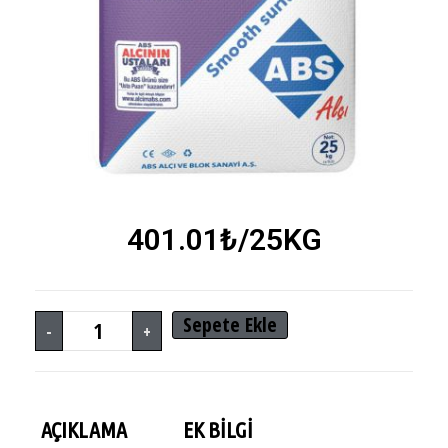
401.01
₺
/25KG
Sepete Ekle
-
+
AÇIKLAMA
EK BILGI