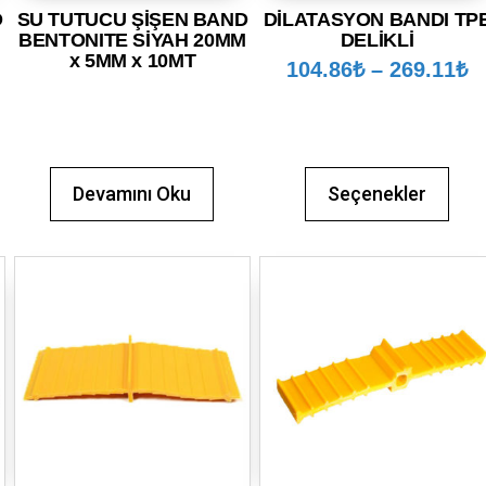
D
SU TUTUCU ŞİŞEN BAND
DİLATASYON BANDI TP
BENTONITE SİYAH 20MM
DELİKLİ
x 5MM x 10MT
104.86
₺
–
269.11
₺
Devamını Oku
Seçenekler