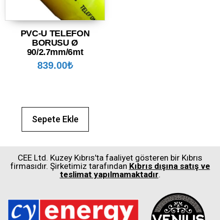
PVC-U TELEFON
BORUSU Ø
90/2.7mm/6mt
839.00
₺
Sepete Ekle
CEE Ltd. Kuzey Kıbrıs'ta faaliyet gösteren bir Kıbrıs
firmasıdır. Şirketimiz tarafından
Kıbrıs dışına satış ve
teslimat yapılmamaktadır
.